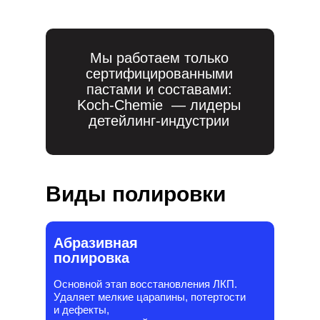
Мы работаем только
сертифицированными
пастами и составами:
Koch-Chemie — лидеры
детейлинг-индустрии
Виды полировки
Абразивная
полировка
Основной этап восстановления ЛКП.
Удаляет мелкие царапины, потертости
и дефекты,