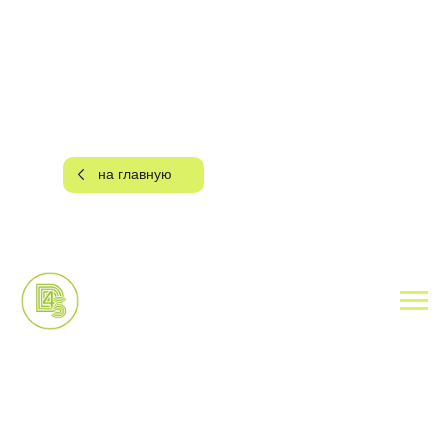
на главную
Полировка кузова
автомобиля
Вернем автомобилю первоначальный
блеск — как в день покупки.
Устраняем царапины, голограммы,
потертости, следы реагентов, смолы,
птичьего помета и другие дефекты,
влияющие на внешний вид и
состояние ЛКП.